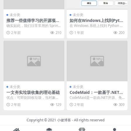
未分类
未分类
推荐一些值得学习的开源项目
如何在Windows上找到Pyth
和框架
on安装路径？两种方法快速定
确实如此，我们日常常用的 Sprin
在 Windows 系统上找到 Python 的
位
g、Netty 确实由于发展了多年，看
安装路径对于设置环境变量或排查
2 年前
210
1 年前
200
起来比...
问...
未分类
未分类
一文夯实垃圾收集的理论基础
CodeMaid：一款基于.NET开
发的Visual Studio代码简化和
优点：可即刻回收垃圾，当对象计
CodeMaid是一款由.NET开源、免
整理实用插件
数为0时，会立刻回收；
费、强大的Visual Studio实用...
2 年前
129
2 年前
309
Copyright © 2021
小健博客
- All rights reserved