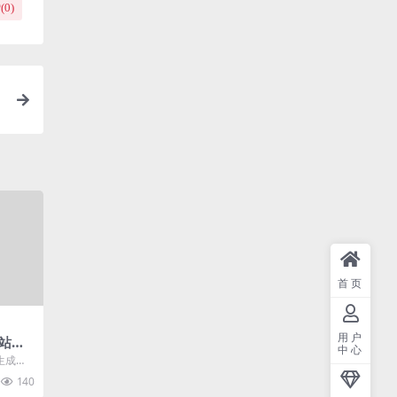
(
0
)
首页
用户
站卖
中心
应用
生成时
动态代
140