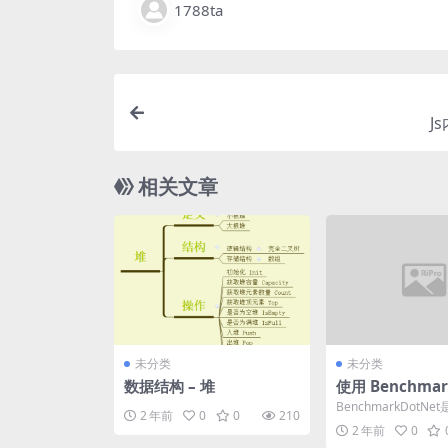
1788ta
J
相关文章
未分类
未分类
数据结构 – 堆
使用 Benchmar
t 对 .NET 代
BenchmarkDotNe
2 年前
0
0
210
准测试
NET开源、功能全面
2 年前
0
的性能基...