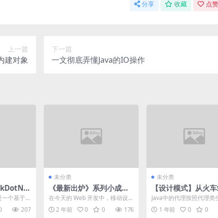
分享
收藏
点赞
上一篇
下一篇
s内建对象
一文彻底弄懂Java的IO操作
未分类
未分类
kDotNe
《最新出炉》系列小成篇-
【设计模式】从火车
码进行性能基
Python+Playwright自
票看代理模式的实际
t是一个基于.
在今天的 Web 开发中，移动设备
Java中的代理按照代理类
动化测试-67 – 模拟手机浏
、易于使用
已经成为用户访问网站的主要方
机不同又分为静态代理和
0
207
2 年前
0
0
176
1 年前
0
0
式之一。因此，确保...
理。静态代理类在编译...
览器兼容性测试