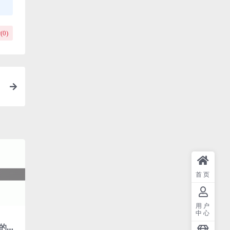
(
0
)
首页
用户
中心
的程