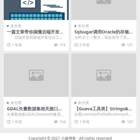
未分类
未分类
一篇文章带你搞懂后端开发和
Sqlsugar调用Oracle的存储过
前端开发的区别
程
后端开发和前端开发在分工上
当时卡了一整天，现在有空了把这
有什么差异呢？对于刚接触互联网
个问题记录分享一下。
1 年前
118
2 年前
131
开发，总是能看到前端...
未分类
未分类
GDAL矢量数据集相关接口的
【Guava工具类】Strings&In
资源控制问题
ts
矢量数据集GDALDataset对象需要
在看commonPrefix和commonSu
通过GDALOpenEx来读取或者更
ffix 这两个方法之前需要先看下...
1 年前
134
1 年前
147
新。...
Copyright © 2021
小健博客
- All rights reserved