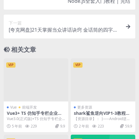
Node.js全套入门教程 | 完结
下一篇
[夸克网盘]21天掌握当众讲话诀窍 金话筒的四字秘
方
相关文章
VIP
VIP
Vue
前端开发
更多资源
Vue3+ TS 仿知乎专栏企业级
shark鲨鱼逆向VIP1-3教程合
项目 深度剖析Vue3新特性 |
集
Vue3.0(正式版)+TS 仿知乎专栏企
【资源目录】： ├──Android逆向
完结
业级项目明星讲师解锁Vue3.0 ，
教程（代号VIP3） | ├──课件
5 年前
229
9.9
2 年前
223
59.9
先...
（教...