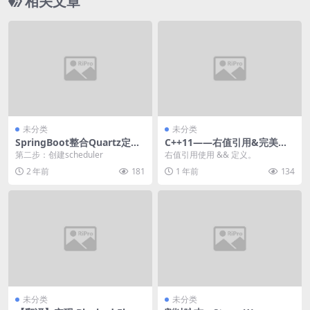
相关文章
未分类
未分类
SpringBoot整合Quartz定时
C++11——右值引用&完美转
任务
发
第二步：创建scheduler
右值引用使用 && 定义。
2 年前
181
1 年前
134
未分类
未分类