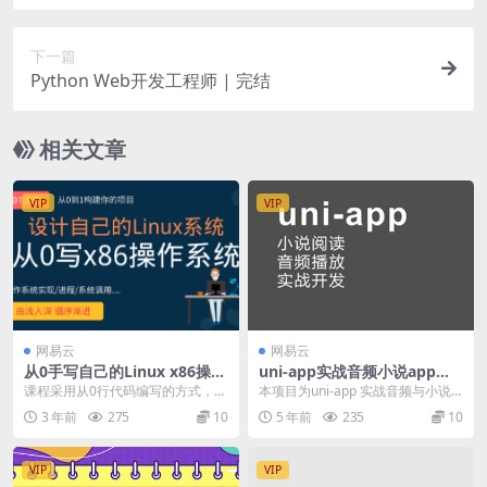
下一篇
Python Web开发工程师 | 完结
相关文章
VIP
VIP
网易云
网易云
从0手写自己的Linux x86操作
uni-app实战音频小说app小
系统
程序 | 完结
课程采用从0行代码编写的方式，教
本项目为uni-app 实战音频与小说
你如何写一个类似（非相同）Linux
阅读器app、小程序和H5开发 〖资
3 年前
275
10
5 年前
235
10
0.11的...
源截图...
VIP
VIP