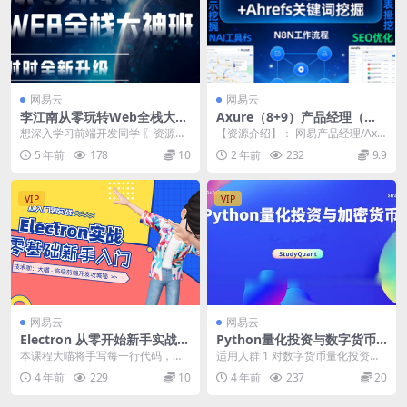
网易云
网易云
李江南从零玩转Web全栈大神
Axure（8+9）产品经理（全
班 | 完结
集）
想深入学习前端开发同学 〖资源截
【资源介绍】： 网易产品经理/Axu
图〗:
re视频教学课程（1080P超清），
5 年前
178
10
2 年前
232
9.9
全新学习...
VIP
VIP
网易云
网易云
Electron 从零开始新手实战入
Python量化投资与数字货币
门 | 完结
实战 | 完结
本课程大喵将手写每一行代码，手
适用人群 1 对数字货币量化投资有
把手带着大家从环境搭建开发，逐
较大兴趣，有Python或金融基础为
4 年前
229
10
4 年前
237
20
步开发一个零基础入门...
佳 2 想...