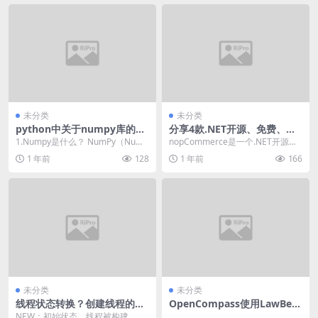
未分类
未分类
python中关于numpy库的介
分享4款.NET开源、免费、实
绍
用的商城系统
1.Numpy是什么？ NumPy（Nume
nopCommerce是一个.NET开源功
rical Python的缩写）是一...
能丰富、免费、灵活且可定制的开
1 年前
128
1 年前
166
源电子商...
未分类
未分类
线程状态转换？创建线程的几
OpenCompass使用LawBen
种方式？线程如何停止？
ch数据测评本地Qwen大模型
NEW：初始状态，线程被构建，但