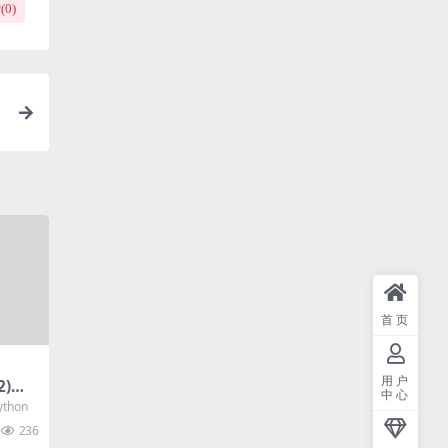
(
0
)
首页
用户
2)
中心
his
ython
）
236