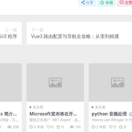
分享
收藏
点赞
上一篇
下一篇
GUI 程序
Vue3 路由配置与导航全攻略：从零到精通
未分类
未分类
ss 简介
Microsoft宣布将在开发
python 音频处理（
】
人员会议上专注于.NET A
——提取PPG特征之w
不言而喻，它
微软正在推广 .NET Aspire，这
How to use Whisper in P
spire
per库的使用（2.1
访问的入
是一个针对云原生的堆栈，用于
0
238
2 年前
0
0
141
2 年前
0
0
.
构建可观察的...