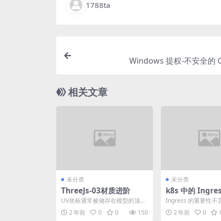
1788ta
Windows 提权-不安全的 
相关文章
未分类
未分类
ThreeJs-03材质进阶
k8s 中的 Ingre
【k8s 系列之三
UV坐标通常被储存在模型的顶点
Ingress 的重要性
属性中，并与其他属性（如顶点
不仅统一了集群对外
2 年前
0
0
150
2 年前
0
位置、法线向量等）一起...
口，还提供了高级路..