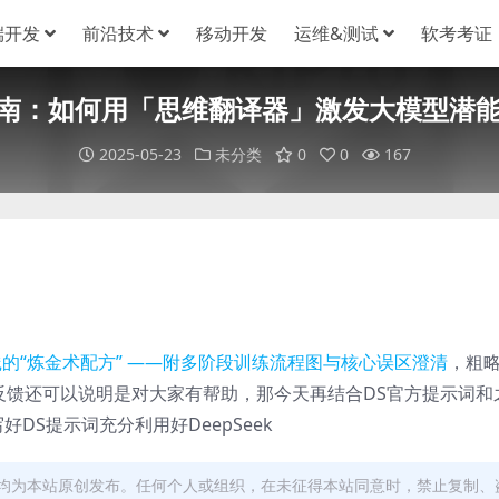
端开发
前沿技术
移动开发
运维&测试
软考考证
全指南：如何用「思维翻译器」激发大模型
2025-05-23
未分类
0
0
167
到实践的“炼金术配方” ——附多阶段训练流程图与核心误区澄清
，粗
数据反馈还可以说明是对大家有帮助，那今天再结合DS官方提示词和
好DS提示词充分利用好DeepSeek
均为本站原创发布。任何个人或组织，在未征得本站同意时，禁止复制、