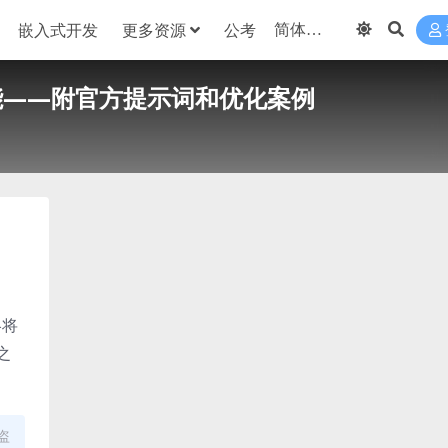
嵌入式开发
更多资源
公考
潜能——附官方提示词和优化案例
略将
之
盗