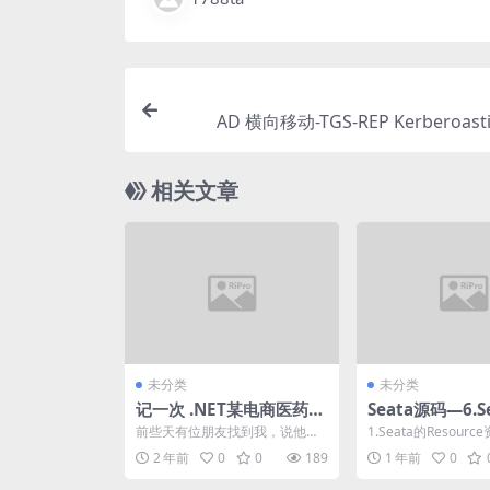
AD 横向移动-TGS-REP Kerberoast
相关文章
未分类
未分类
记一次 .NET某电商医药网
Seata源码—6.Se
站 CPU爆高分析
模式的数据源代
前些天有位朋友找到我，说他们
1.Seata的Resour
的网站会有CPU瞬高的情况，在
码
2 年前
0
0
189
1 年前
0
网上找相关资料最终找到...