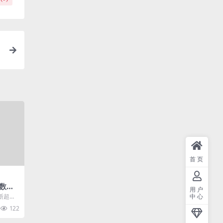
首页
数在
用户
二进
中心
断超预
122