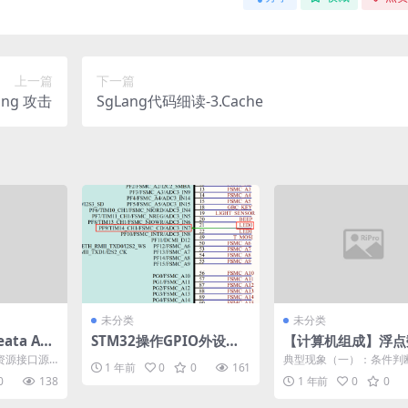
上一篇
下一篇
ing 攻击
SgLang代码细读-3.Cache
未分类
未分类
ata AT
STM32操作GPIO外设
【计算机组成】浮点
理
（点亮LED灯）的两种方
计算机中的表示与转
ce资源接口源
典型现象（一）：条件判
1 年前
0
0
161
式——使用官方库函数或
制
期
0
138
1 年前
0
0
直接操作寄存器