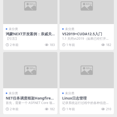
未分类
未分类
鸿蒙NEXT开发案例：亲戚关
VS2019+CUDA12.5入门
系计算器
【引言】
1.1 关闭vs2019（如果已经打开）
1.2 检查CUDA安装路径C:\Pr...
2 年前
183
1 年前
182
未分类
未分类
NET任务调度框架Hangfire使
Linux日志管理
用指南
首先，需要一个 ASP.NET Core 项
记录系统运行过程中的各种信息，
目。通过 NuGet 安装 Hang...
包括硬件设备的检测、内核消息、
2 年前
182
1 年前
210
服务启动和停止的状态...