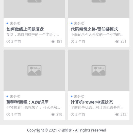
未分类
未分类
如何做线上问题复盘
代码精简之路-责任链模式
复盘，源自围棋中的一个术语，指
下面记录今天开发的一个小功能，
棋手下完一盘棋后，要在棋盘上重
演示一步一步重构的过程。
2 年前
181
2 年前
351
新摆一遍，看看哪里下...
未分类
未分类
聊聊智商税：AI知识库
计算机Power电源状态
但紧接着问题就来了： 什么是AI知
了解这些状态，对计算机设备理解
识库？一般人以为的知识库是什么
功耗及工作状态有很大帮助。最近
1 年前
319
2 年前
212
呢？
公司开会，系统同事有...
Copyright © 2021
小健博客
- All rights reserved