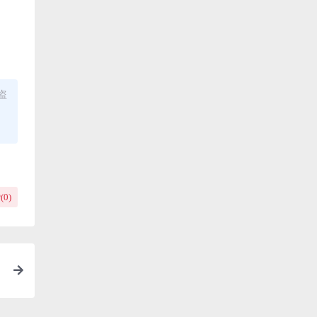
盗
(
0
)