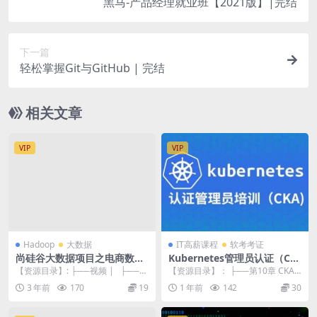
黑马-产品经理就业班【2021版】|完结
下一篇
轻松掌握Git与GitHub | 完结
相关文章
VIP
VIP
Hadoop
大数据
IT高薪课程
软考考证
尚硅谷大数据项目之电商数仓
Kubernetes管理员认证（CK
V6.0
A）
【资源目录】: ├──视频 | ├──0
【资源目录】： ├──第10章 CKA
01 – 数仓 R...
备考注意事项 | ├──10-1 -1 ...
3 年前
170
19
1 年前
142
30