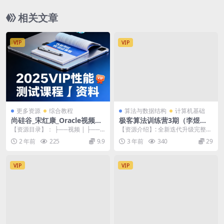
相关文章
VIP
VIP
更多资源
综合教程
算法与数据结构
计算机基础
尚硅谷_宋红康_Oracle视频教
极客算法训练营3期（李煜
程
东）
【资源目录】： ├──视频 | ├──1
【资源介绍】: 全新迭代升级完整
-[尚硅谷]_宋红康_Oracle数据库...
版，包含视频+课件。课程代码包含
2 年前
225
9.9
3 年前
340
29
Java、C+...
VIP
VIP