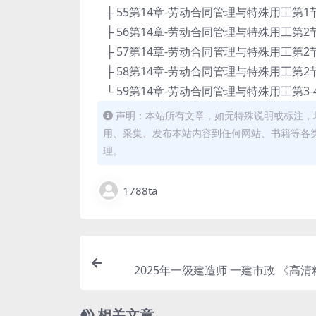
├ 55第14章-劳动合同管理与特殊用工第1节.m
├ 56第14章-劳动合同管理与特殊用工第2节1.
├ 57第14章-劳动合同管理与特殊用工第2节2.
├ 58第14章-劳动合同管理与特殊用工第2节3.
└ 59第14章-劳动合同管理与特殊用工第3-4节.
声明：本站所有文章，如无特殊说明或标注，
用、采集、发布本站内容到任何网站、书籍等各
理。
1788ta
2025年一级建造师 一建市政 《高
相关文章