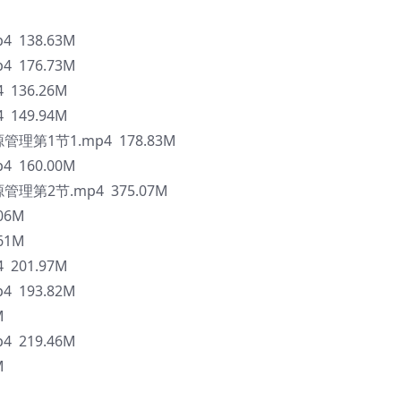
 138.63M
 176.73M
136.26M
149.94M
第1节1.mp4 178.83M
 160.00M
第2节.mp4 375.07M
06M
61M
201.97M
 193.82M
M
 219.46M
M