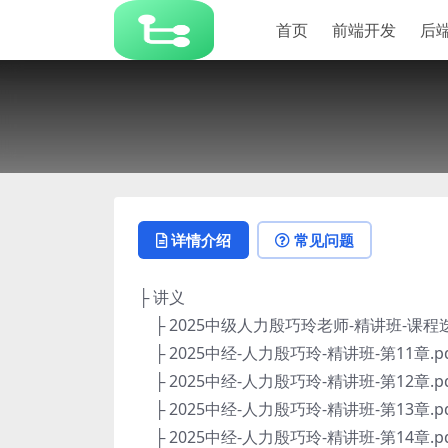
首页
前端开发
后
详情介绍
常见问题
├ 讲义
├ 2025中级人力殷巧玲老师-精讲班-课程迭代清
├ 2025中经-人力殷巧玲-精讲班-第11章.pdf
├ 2025中经-人力殷巧玲-精讲班-第12章.pdf
├ 2025中经-人力殷巧玲-精讲班-第13章.pdf
├ 2025中经-人力殷巧玲-精讲班-第14章.pdf