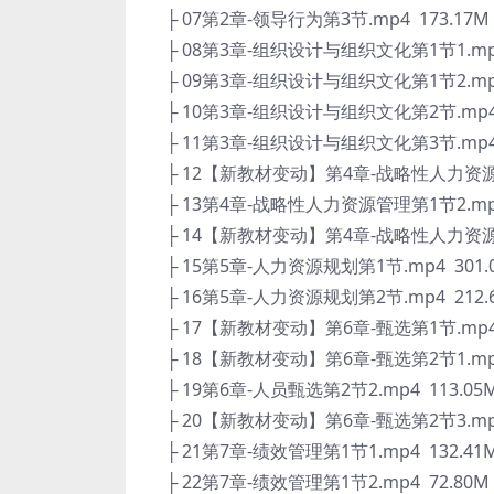
├ 07第2章-领导行为第3节.mp4 173.17M
├ 08第3章-组织设计与组织文化第1节1.mp4
├ 09第3章-组织设计与组织文化第1节2.mp4
├ 10第3章-组织设计与组织文化第2节.mp4 
├ 11第3章-组织设计与组织文化第3节.mp4 
├ 12【新教材变动】第4章-战略性人力资源管理
├ 13第4章-战略性人力资源管理第1节2.mp4
├ 14【新教材变动】第4章-战略性人力资源管理
├ 15第5章-人力资源规划第1节.mp4 301.
├ 16第5章-人力资源规划第2节.mp4 212.
├ 17【新教材变动】第6章-甄选第1节.mp4 
├ 18【新教材变动】第6章-甄选第2节1.mp4
├ 19第6章-人员甄选第2节2.mp4 113.05
├ 20【新教材变动】第6章-甄选第2节3.mp4
├ 21第7章-绩效管理第1节1.mp4 132.41
├ 22第7章-绩效管理第1节2.mp4 72.80M