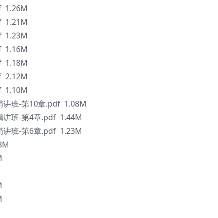
1.26M
1.21M
1.23M
1.16M
1.18M
2.12M
1.10M
-第10章.pdf 1.08M
-第4章.pdf 1.44M
-第6章.pdf 1.23M
8M
M
M
M