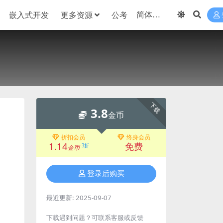
嵌入式开发
更多资源
公考
下载
3.8
金币
折扣会员
终身会员
1.14
免费
3折
金币
登录后购买
最近更新:
2025-09-07
下载遇到问题？可联系客服或反馈