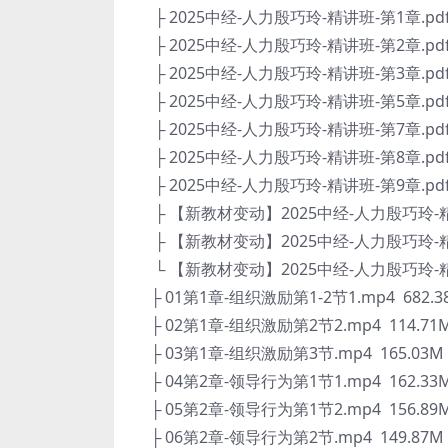
├ 2025中经-人力殷巧玲-精讲班-第1章.pdf 
├ 2025中经-人力殷巧玲-精讲班-第2章.pdf 
├ 2025中经-人力殷巧玲-精讲班-第3章.pdf 
├ 2025中经-人力殷巧玲-精讲班-第5章.pdf 
├ 2025中经-人力殷巧玲-精讲班-第7章.pdf 
├ 2025中经-人力殷巧玲-精讲班-第8章.pdf 
├ 2025中经-人力殷巧玲-精讲班-第9章.pdf 
├ 【新教材变动】2025中经-人力殷巧玲-精讲班
├ 【新教材变动】2025中经-人力殷巧玲-精讲班
└ 【新教材变动】2025中经-人力殷巧玲-精讲班
├ 01第1章-组织激励第1-2节1.mp4 682.3
├ 02第1章-组织激励第2节2.mp4 114.71
├ 03第1章-组织激励第3节.mp4 165.03M
├ 04第2章-领导行为第1节1.mp4 162.33
├ 05第2章-领导行为第1节2.mp4 156.89
├ 06第2章-领导行为第2节.mp4 149.87M