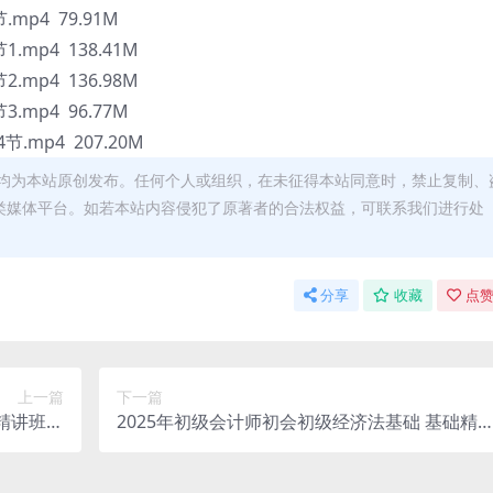
p4 79.91M
mp4 138.41M
mp4 136.98M
mp4 96.77M
mp4 207.20M
均为本站原创发布。任何个人或组织，在未征得本站同意时，禁止复制、
类媒体平台。如若本站内容侵犯了原著者的合法权益，可联系我们进行处
分享
收藏
点赞
上一篇
下一篇
清精讲班》
2025年初级会计师初会初级经济法基础 基础精
【董翔】
讲-张 倩（第一轮）