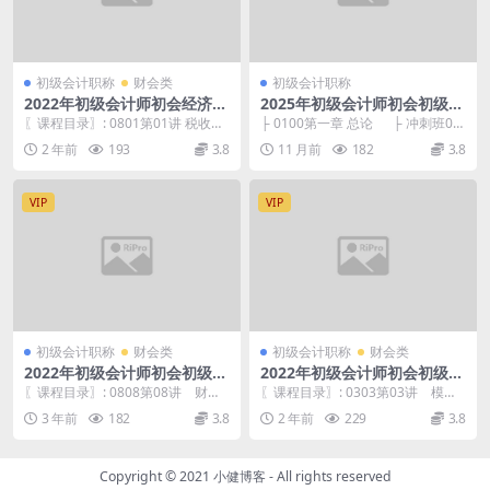
初级会计职称
财会类
初级会计职称
2022年初级会计师初会经济法
2025年初级会计师初会初级实
基础 冲刺串讲班-侯永斌
务 冲刺班 高红瑞
〖课程目录〗: 0801第01讲 税收征
├ 0100第一章 总论 ├ 冲刺班01
管法律制度.mp4 0701第01讲 其...
01（第一、二节）.mp4 ...
2 年前
193
3.8
11 月前
182
3.8
VIP
VIP
初级会计职称
财会类
初级会计职称
财会类
2022年初级会计师初会初级实
2022年初级会计师初会初级实
务 基础精讲班-赵玉宝
务 模考点评班-吴福喜
〖课程目录〗: 0808第08讲 财务
〖课程目录〗: 0303第03讲 模拟
报表附注及财务报告信息披露要求.
试题（三）（3）.mp4 0302第02
3 年前
182
3.8
2 年前
229
3.8
mp4 0...
讲...
Copyright © 2021
小健博客
- All rights reserved