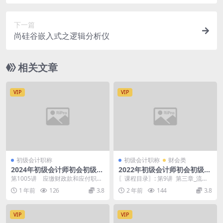
师】
下一篇
尚硅谷嵌入式之逻辑分析仪
相关文章
VIP
VIP
初级会计职称
初级会计职称
财会类
2024年初级会计师初会初级实
2022年初级会计师初会初级实
务 高频考点-吴福喜
务 习题精讲班-王成瑶
第1005讲 应缴财政款和应付职工
〖课程目录〗: 第9讲 第三章_流动
薪酬、政府财务报告与政府决算报
资产（3）.mp4 第8讲 第三章_流
1 年前
126
3.8
2 年前
144
3.8
告.mp4 第1...
动...
VIP
VIP