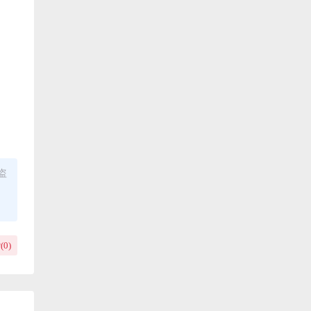
盗
(
0
)