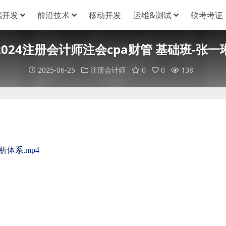
端开发
前沿技术
移动开发
运维&测试
软考考证
2024注册会计师注会cpa财管 基础班-张一
2025-06-25
注册会计师
0
0
138
体系.mp4