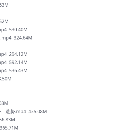
63M
52M
 530.40M
p4 324.64M
 294.12M
 592.14M
 536.43M
.50M
03M
造势.mp4 435.08M
6.83M
65.71M