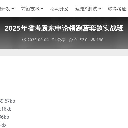
端开发
前沿技术
移动开发
运维&测试
软考考证
2025年省考袁东申论领跑营套题实战班
2025-09-04
公考
0
0
196
.67kb
16kb
6kb
kb