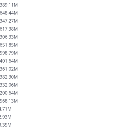
89.11M
48.44M
47.27M
17.38M
06.33M
51.85M
98.79M
01.64M
61.02M
82.30M
32.06M
00.64M
68.13M
.71M
.93M
.35M