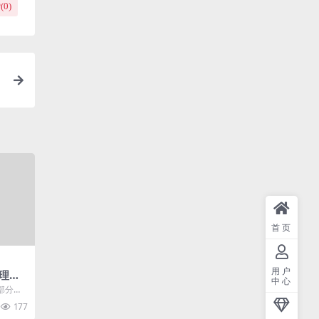
(
0
)
首页
用户
理论
中心
部分叫
工作内
177