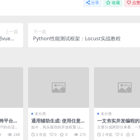
分享
收藏
点赞
上一篇
下一篇
ue、e
Python性能测试框架：Locust实战教程
现方法(3)
未分类
未分类
、跨平台的
通用辅助生成: 使用任意辅
一文夯实并发编程的
SS下载工具
助模型加速解码
基础
TP的自适应
如今，风头最劲的开放权重 LLM
主要分成两部分来看，一
，它允许流
参数量一般都有数十亿到数千亿
做主内存，另一部分叫做
0
248
2 年前
0
0
215
2 年前
0
0
.
(说你呢 Lla...
存。