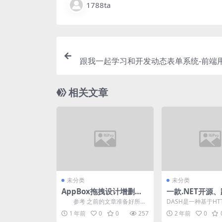
1788ta
跟我一起学习和开发动态表单系统-前端用v
lementui实
相关文章
未分类
未分类
AppBox拖拽设计增删改
一款.NET开源
查用户界面
DASH/HLS/M
参考 之前的文章准备好所需
DASH是一种基于HT
的实体模型。
流媒体网络传输协议
1 年前
0
0
257
2 年前
0
媒体内容以多个编码..