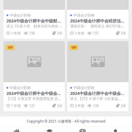
中级会计职称
中级会计职称
2024中级会计师中会中级财务
2024中级会计师中会经济法基
管理 冲刺串讲-达 江
础 高频考点-王 丹
讲义 10.第十章 财务分析与评价 0
课程目录： 课程讲义 第0701讲
9.第九章 收入与分配管理 08.第八
财政法律制度.mp4 第0603讲 要
1 年前
156
3.8
1 年前
157
3.8
章 ...
约...
VIP
VIP
中级会计职称
中级会计职称
2024中级会计师中会中级会计
2024中级会计师中会中级会计
实务 小灶课-慢班 张娜
财务管理-小灶课-张亭娜
【12】3-第五章 长期股票投资 定向
讲义 【25】4-第十章 小灶复盘
练习.mp4 【12】3-第五章 长期股
（二）小灶强化+小灶答疑.mp4
1 年前
121
3.8
2 年前
133
3.8
票...
【24】3-...
Copyright © 2021
小健博客
- All rights reserved