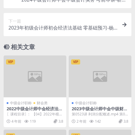
一
下一篇
2023年初级会计师初会经济法基础 零基础预习-杨
海波
相关文章
VIP
VIP
中级会计职称
财会类
中级会计职称
2022中级会计师中会经济法基
2023中级会计师中会中级财务
础 模考特训营（第一期）-付
管理-零基础预习-达江
〖课程目录〗: 【04】2022年模考
第0523讲 利润分配概述.mp4 第05
湘均
特训营（一）简答题、综合题.mp4
22讲 以成本为基础为产品定价方法.
4 年前
119
3.8
2 年前
142
3.8
【...
m...