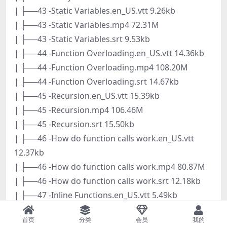
| ├──43 -Static Variables.en_US.vtt 9.26kb
| ├──43 -Static Variables.mp4 72.31M
| ├──43 -Static Variables.srt 9.53kb
| ├──44 -Function Overloading.en_US.vtt 14.36kb
| ├──44 -Function Overloading.mp4 108.20M
| ├──44 -Function Overloading.srt 14.67kb
| ├──45 -Recursion.en_US.vtt 15.39kb
| ├──45 -Recursion.mp4 106.46M
| ├──45 -Recursion.srt 15.50kb
| ├──46 -How do function calls work.en_US.vtt
12.37kb
| ├──46 -How do function calls work.mp4 80.87M
| ├──46 -How do function calls work.srt 12.18kb
| ├──47 -Inline Functions.en_US.vtt 5.49kb
| ├──47 -Inline Functions.mp4 43.51M
首页
分类
会员
我的
| ├──47 -Inline Functions.srt 5.48kb