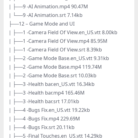
| ├──9 -AI Animation.mp4 90.47M
| └──9 -AI Animation.srt 7.14kb
├──12 – Game Mode and UI
| ├──1 -Camera Field Of View.en_US.vtt 8.00kb
| ├──1 -Camera Field Of View.mp4 85.95M
| ├──1 -Camera Field Of View.srt 8.39kb
| ├──2 -Game Mode Base.en_US.vtt 9.31kb
| ├──2 -Game Mode Base.mp4 119.74M
| ├──2 -Game Mode Base.srt 10.03kb
| ├──3 -Health bar.en_US.vtt 16.34kb
| ├──3 -Health bar.mp4 165.46M
| ├──3 -Health bar.srt 17.01kb
| ├──4 -Bugs Fix.en_US.vtt 19.22kb
| ├──4 -Bugs Fix.mp4 229.69M
| ├──4 -Bugs Fix.srt 20.11kb
| ├──5 -Final Touches.en_US.vtt 14.29kb