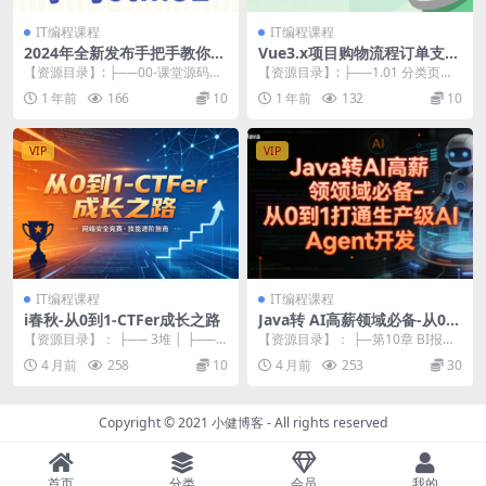
IT编程课程
IT编程课程
2024年全新发布手把手教你学
Vue3.x项目购物流程订单支付
STM32STM32CubeIDE
开发和实现
【资源目录】: ├──00-课堂源码&
【资源目录】: ├──1.01 分类页面
课件资料 | └──STM32Cu...
布局和菜单_ev.mp4 84.17M ...
1 年前
166
10
1 年前
132
10
VIP
VIP
IT编程课程
IT编程课程
i春秋-从0到1-CTFer成长之路
Java转 AI高薪领域必备-从0到
1打通生产级AI Agent开发
【资源目录】： ├── 3堆 │ ├── 3
【资源目录】： ├─第10章 BI报表
调试堆的方法&动手调试堆.m...
问答Agent：SQL生成与报表生成引
4 月前
258
10
4 月前
253
30
擎开...
Copyright © 2021
小健博客
- All rights reserved
首页
分类
会员
我的