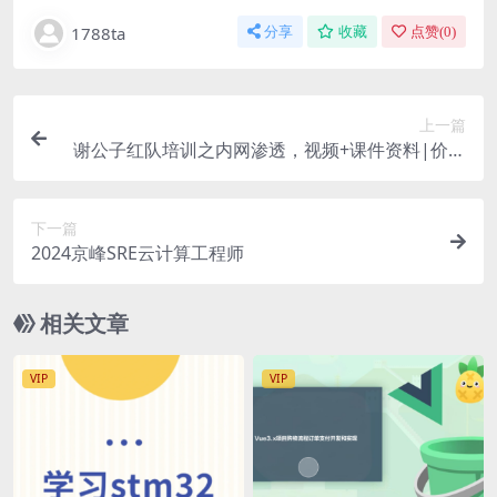
1788ta
分享
收藏
点赞(
0
)
上一篇
谢公子红队培训之内网渗透，视频+课件资料|价值
2199
下一篇
2024京峰SRE云计算工程师
相关文章
VIP
VIP