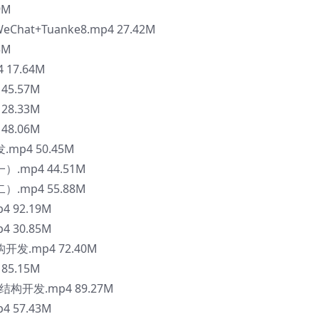
9M
t+Tuanke8.mp4 27.42M
5M
17.64M
5.57M
8.33M
8.06M
p4 50.45M
.mp4 44.51M
.mp4 55.88M
 92.19M
 30.85M
发.mp4 72.40M
5.15M
开发.mp4 89.27M
 57.43M