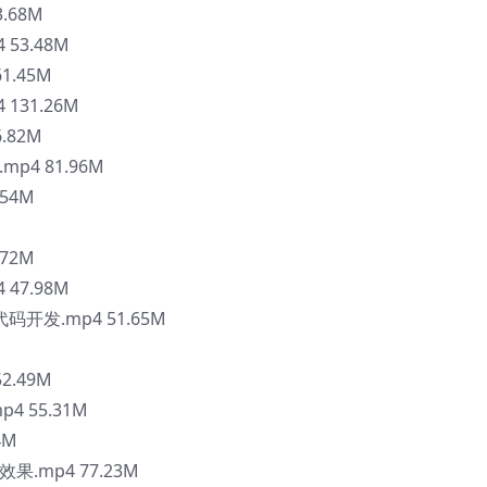
.68M
53.48M
1.45M
131.26M
6.82M
p4 81.96M
54M
72M
47.98M
开发.mp4 51.65M
2.49M
mp4 55.31M
4M
.mp4 77.23M