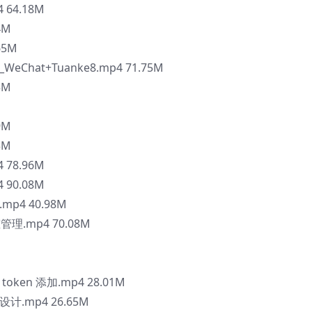
64.18M
4M
65M
hat+Tuanke8.mp4 71.75M
5M
9M
3M
78.96M
90.08M
p4 40.98M
态管理.mp4 70.08M
en 添加.mp4 28.01M
.mp4 26.65M