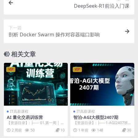
DeepSeek-R1前沿入门课
下一篇
剖析 Docker Swarm 操作对容器端口影响
相关文章
VIP
VIP
IT高薪课程
IT高薪课程
AI 量化交易训练营
智泊-AGI大模型2407期
【资源目录】: ├── 01.第一周 │ ├
【资源目录】: ├──1-AGI2407班L
── AI 量化交易训练营-1. 什...
1阶段 | ├──01-24.12....
2 周前
50
10
1 年前
148
30