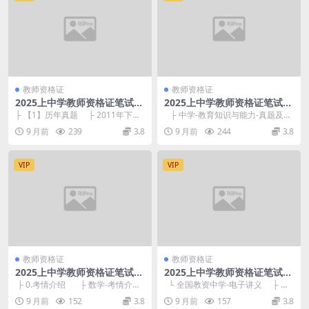
教师资格证
教师资格证
2025上中学教师资格证笔试
2025上中学教师资格证笔试
《综合素质》历年真题及答案
近10年教资真题汇编【知识输
├ 【1】历年真题 ├ 2011年下半
├ 中学-教育知识与能力-真题及答
(11-15上)
出】【练】
年教师资格证考试《综合素质》
案（2011-2024下） ├ ...
9 月前
239
3.8
9 月前
244
3.8
（中学...
VIP
VIP
教师资格证
教师资格证
2025上中学教师资格证笔试
2025上中学教师资格证笔试
科目三 数学学科（完结）
教资全科电子教材
├ 0.考情介绍 ├ 数学-考情介绍
└ 全国教资中学-电子讲义 ├ 中
+复习指导-高峰.pdf 1...
学教育知识与能力电子教材.pdf ...
9 月前
152
3.8
9 月前
157
3.8