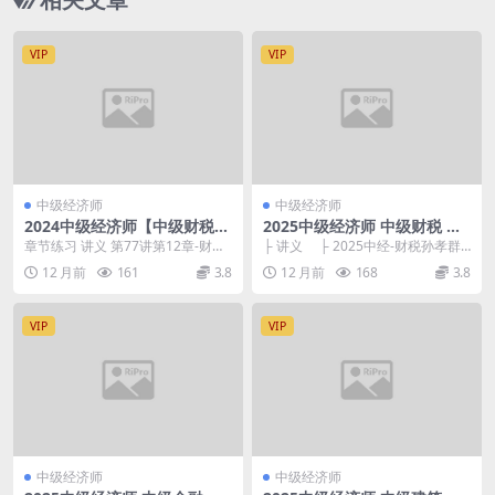
VIP
VIP
中级经济师
中级经济师
2024中级经济师【中级财税】
2025中级经济师 中级财税 精
精讲班 孙孝群
讲班 孙孝群
章节练习 讲义 第77讲第12章-财政
├ 讲义 ├ 2025中经-财税孙孝群-
平衡与财政政策第3节-.mp4 第76讲
精讲班-第1章.pdf 777...
12 月前
161
3.8
12 月前
168
3.8
第...
VIP
VIP
中级经济师
中级经济师