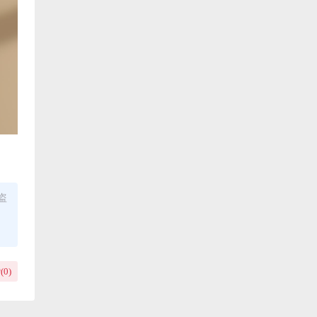
盗
(
0
)