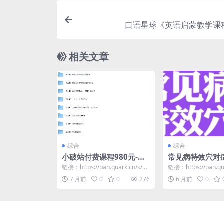
口语星球《英语启蒙教学课
相关文章
综合
综合
小破站付费课程980元-
常见病特效穴对
《剪辑思维破冰行动》
查
链接：https://pan.quark.cn/s/a4
链接：https://pan.qu
3ab1aa27aa
6622d58c36
7 月前
0
0
276
6 月前
0