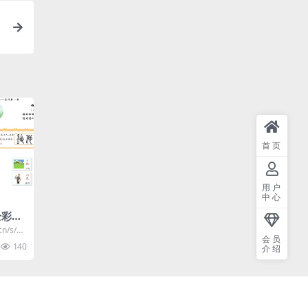
首页
用户
中心
全彩字
cn/s/37
会员
140
介绍