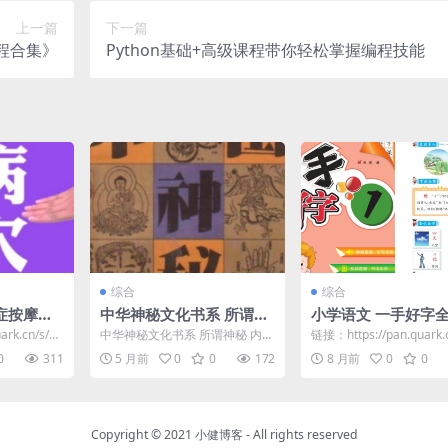
上一篇
下一篇
程合集》
Python基础+高级课程带你轻松掌握编程技能
综合
综合
症按摩速
中华神秘文化书系 所谓神
小学语文 一手好字
秘 内含神奇 隐秘之意
帖 1-6年级上下册
ark.cn/s/36
中华神秘文化书系 所谓神秘 内含
链接：https://pan.quark.
神奇 隐秘之意 链接：https://pa
f08952cdc9
0
311
5 月前
0
0
172
8 月前
0
0
n.q...
Copyright © 2021
小健博客
- All rights reserved