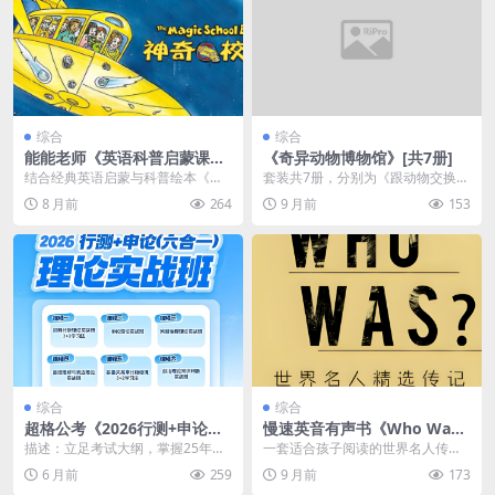
综合
综合
能能老师《英语科普启蒙课：
《奇异动物博物馆》[共7册]
神奇校车》
结合经典英语启蒙与科普绘本《神
套装共7册，分别为《跟动物交换身
奇校车》，进行趣味英语学习与科
体》《给孩子讲昆虫》《动物生活
8 月前
264
9 月前
153
学启蒙，实现英语学习...
史》《生命在于静止...
综合
综合
超格公考《2026行测+申论
慢速英音有声书《Who Was/I
(六合一) 理论实战班》
s 世界名人精选传记》
描述：立足考试大纲，掌握25年新
一套适合孩子阅读的世界名人传记
题新考情，搭建知识体系、优化做
英文原版资源，来自企鹅出版社的
6 月前
259
9 月前
173
题技巧，提升整体复...
纽约时报最佳畅销书“...