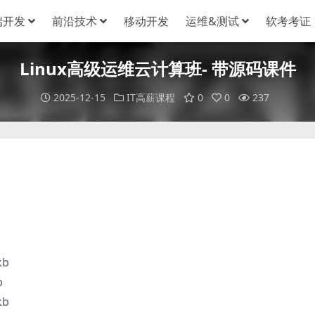
端开发
前沿技术
移动开发
运维&测试
软考考证
Linux高级运维云计算班- 带源码课件
2025-12-15
IT高薪课程
0
0
237
kb
b
kb