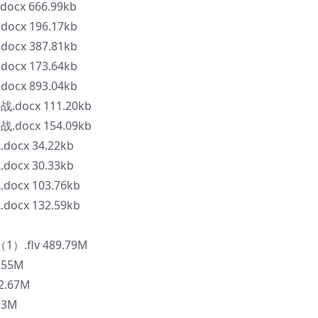
ocx 666.99kb
ocx 196.17kb
ocx 387.81kb
ocx 173.64kb
ocx 893.04kb
docx 111.20kb
docx 154.09kb
ocx 34.22kb
ocx 30.33kb
ocx 103.76kb
ocx 132.59kb
.flv 489.79M
.55M
2.67M
13M