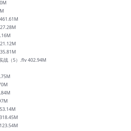
30M
3M
61.61M
27.28M
.16M
21.12M
35.81M
（5）.flv 402.94M
.75M
70M
.84M
97M
3.14M
318.45M
123.54M