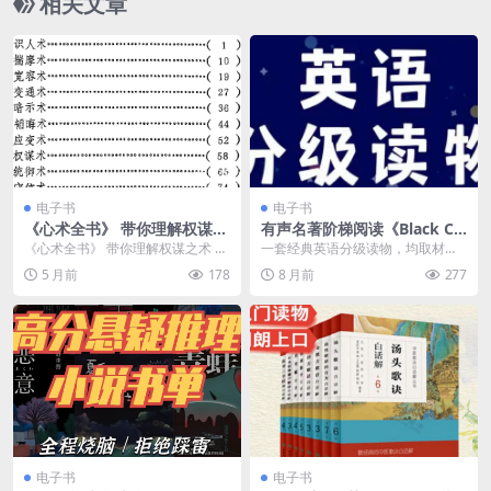
相关文章
电子书
电子书
《心术全书》 带你理解权谋之
有声名著阶梯阅读《Black Ca
术 直接长心眼子
t 黑猫系列 (1-6) 》
《心术全书》 带你理解权谋之术 直
一套经典英语分级读物，均取材于
接长心眼子 链接：https://pan.qu...
各种体裁的英美经典小说或故事，
5 月前
178
8 月前
277
适合不同年龄段的学生...
电子书
电子书