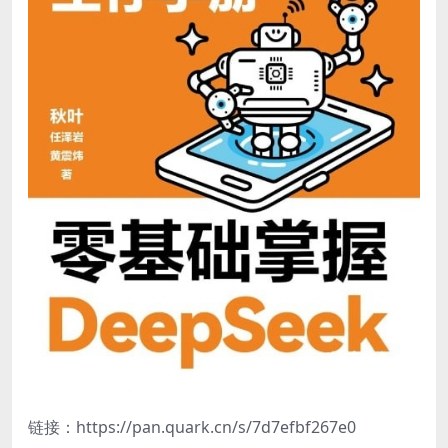
链接：https://pan.quark.cn/s/7d7efbf267e0