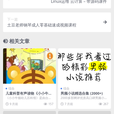
Linux运维 云计算 – 带源码课件
下一篇
土豆老师钢琴成人零基础速成视频课程
相关文章
综合
综合
儿童科普有声读物《小小牛顿
男频小说精选合集 (2000+)
幼儿百科馆》
《小小牛顿幼儿百科馆》是由台湾
2000多部网评优质高口碑男频小说
牛顿出版公司出版的儿童科普有声
合集，包括玄幻、冒险、穿越、历
9 月前
157
7 月前
267
读物，专为3-7岁学...
史、都市等众多题...