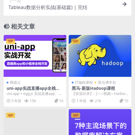
下一篇
Tableau数据分析实战(基础篇) | 完结
相关文章
VIP
VIP
网易云
IT编程课程
黑马博学谷
uni-app实战直播app全栈开
黑马-新版Hadoop课程
发 | 完结
uni-app + egg.js 实战直播app、小
【资源目录】: ├──视频—Hadoop
程序全栈开发 〖资源截图〗:
大数据入门 | ├──补充SQL | |...
5 年前
154
10
1 年前
216
10
VIP
VIP