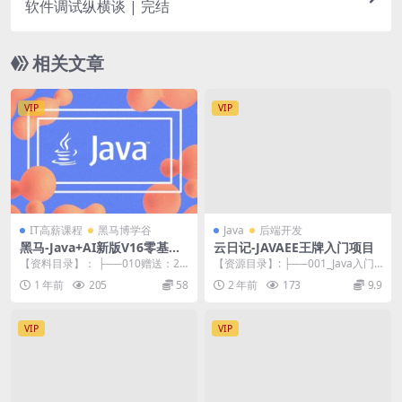
软件调试纵横谈 | 完结
相关文章
VIP
VIP
IT高薪课程
黑马博学谷
Java
后端开发
黑马-Java+AI新版V16零基础
云日记-JAVAEE王牌入门项目
就业班
【资料目录】： ├──010赠送：20
【资源目录】: ├──001_Java入门
25新版JavaWeb+AI快速入门【独
级项目云日记.zip 311.74M...
1 年前
205
58
2 年前
173
9.9
立...
VIP
VIP