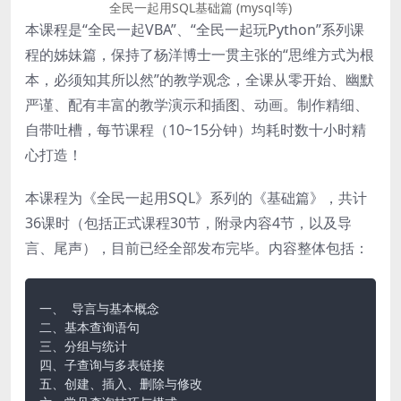
全民一起用SQL基础篇 (mysql等)
本课程是“全民一起VBA”、“全民一起玩Python”系列课
程的姊妹篇，保持了杨洋博士一贯主张的“思维方式为根
本，必须知其所以然”的教学观念，全课从零开始、幽默
严谨、配有丰富的教学演示和插图、动画。制作精细、
自带吐槽，每节课程（10~15分钟）均耗时数十小时精
心打造！
本课程为《全民一起用SQL》系列的《基础篇》，共计
36课时（包括正式课程30节，附录内容4节，以及导
言、尾声），目前已经全部发布完毕。内容整体包括：
一、 导言与基本概念

二、基本查询语句

三、分组与统计

四、子查询与多表链接

五、创建、插入、删除与修改
