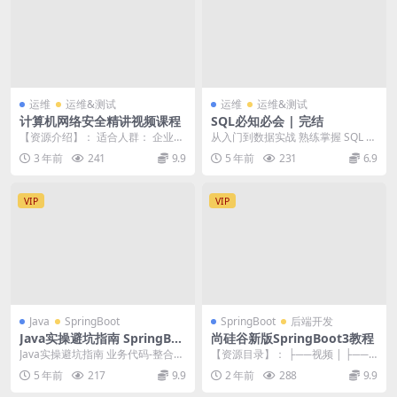
运维
运维&测试
运维
运维&测试
计算机网络安全精讲视频课程
SQL必知必会 | 完结
【资源介绍】： 适合人群： 企业网
从入门到数据实战 熟练掌握 SQL 语
络管理员，想从事计算机网络安全
法； 实战 SQL 性能优化； 玩转 6 ...
3 年前
241
9.9
5 年前
231
6.9
工作的学生 你将...
VIP
VIP
Java
SpringBoot
SpringBoot
后端开发
Java实操避坑指南 SpringBo
尚硅谷新版SpringBoot3教程
ot/MySQL/Redis错误详解 |
Java实操避坑指南 业务代码-整合框
【资源目录】： ├──视频 | ├──0
完结
架-存储-缓存常见错误详解系统讲解
01、SpringBoot3-课程简介....
5 年前
217
9.9
2 年前
288
9.9
各类常见...