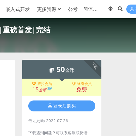
嵌入式开发
更多资源
公考
元|重磅首发|完结
下载
50
金币
折扣会员
终身会员
15
免费
3折
金币
登录后购买
最近更新:
2022-07-26
下载遇到问题？可联系客服或反馈