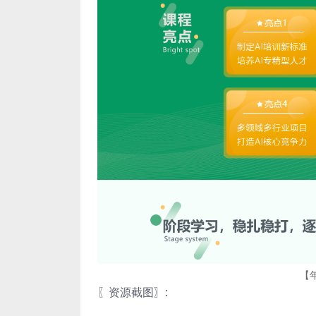
【
〖资源截图〗: