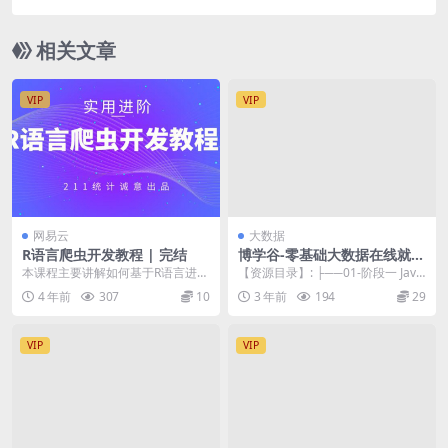
磅首发|完结
相关文章
VIP
VIP
网易云
大数据
R语言爬虫开发教程 | 完结
博学谷-零基础大数据在线就业
班
本课程主要讲解如何基于R语言进行
【资源目录】: ├──01-阶段一 Java
网络爬虫开发，通过对http请求进
基础 | ├──01-第一章 Jav...
4 年前
307
10
3 年前
194
29
行网络资源请求...
VIP
VIP