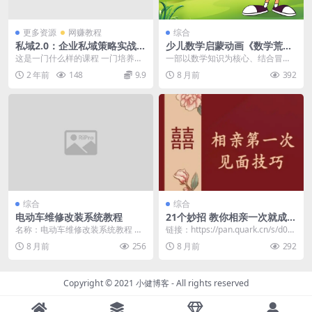
更多资源
网赚教程
综合
私域2.0：企业私域策略实战
少儿数学启蒙动画《数学荒岛
课，培养能拿结果的私域操盘
历险记 (1-3季) 》
这是一门什么样的课程 一门培养私
一部以数学知识为核心、结合冒险
手
域咨询顾问的课程 !每个人都要有脱
与益智元素的国产动画，通过剧情
2 年前
148
9.9
8 月前
392
高职场成为个体...
融入数学题解，如数字...
综合
综合
电动车维修改装系统教程
21个妙招 教你相亲一次就成功
相亲也要培训 真是蟒蛇缠鳄鱼
名称：电动车维修改装系统教程 描
链接：https://pan.quark.cn/s/d05
内卷啊
述：《电动车维修改装系统教程》
a1669e0aa
8 月前
256
8 月前
292
是一套全面的电动车...
Copyright © 2021
小健博客
- All rights reserved