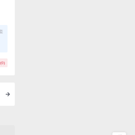
盗
(
0
)