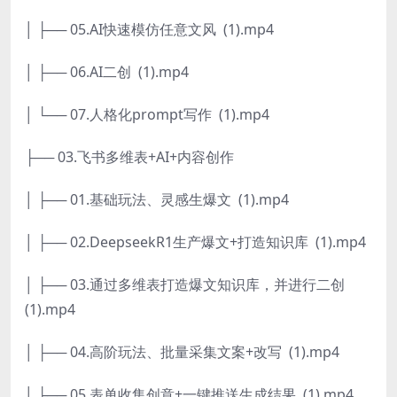
│ ├── 05.AI快速模仿任意文风
(1).mp4
│ ├── 06.AI二创
(1).mp4
│ └── 07.人格化prompt写作
(1).mp4
├── 03.飞书多维表+AI+内容创作
│ ├── 01.基础玩法、灵感生爆文
(1).mp4
│ ├── 02.DeepseekR1生产爆文+打造知识库
(1).mp4
│ ├── 03.通过多维表打造爆文知识库，并进行二创
(1).mp4
│ ├── 04.高阶玩法、批量采集文案+改写
(1).mp4
│ ├── 05.表单收集创意+一键推送生成结果
(1).mp4