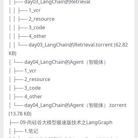
│ ├── day03_LangChain的Retrieval
│ │ ├── 1_vcr
│ │ ├── 2_resource
│ │ ├── 3_code
│ │ ├── 4_other
│ │ └── day03_LangChain的Retrieval.torrent (62.82
KB)
│ └── day04_LangChain的Agent（智能体）
│ ├── 1_vcr
│ ├── 2_resource
│ ├── 3_code
│ ├── 4_other
│ └── day04_LangChain的Agent（智能体）.torrent
(13.78 KB)
├── 09-尚硅谷大模型极速版技术之LangGraph
│ ├── 1.笔记