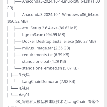
│ │ ├── Anaconda3-2024.10-1-Linux-x86_64.sh (1.03
GB)
│ │ ├── Anaconda3-2024.10-1-Windows-x86_64.exe
(950.52 MB)
│ │ ├── attu.Setup.2.6.4.exe (86.62 MB)
│ │ ├── bge-m3.exe (994.99 MB)
│ │ ├── Docker Desktop Installer.exe (586.27 MB)
│ │ ├── milvus_image.tar (2.36 GB)
│ │ ├── requirements.txt (6.39 KB)
│ │ ├── standalone.bat (4.29 KB)
│ │ └── standalone_embed.sh (5.07 KB)
│ ├── 3.代码
│ │ └── LangChainDemo.rar (7.92 KB)
│ └── 4.视频
│ └── day01
├── 08_尚硅谷大模型极速版技术之LangChain-看这个