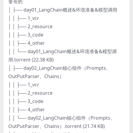
奎哥的
│ ├── day01_LangChain概述&环境准备&模型调用
│ │ ├── 1_vcr
│ │ ├── 2_resource
│ │ ├── 3_code
│ │ ├── 4_other
│ │ └── day01_LangChain概述&环境准备&模型调
用.torrent (22.38 KB)
│ ├── day02_LangChain核心组件（Prompts、
OutPutParser、Chains）
│ │ ├── 1_vcr
│ │ ├── 2_resource
│ │ ├── 3_code
│ │ ├── 4_other
│ │ └── day02_LangChain核心组件（Prompts、
OutPutParser、Chains）.torrent (21.74 KB)