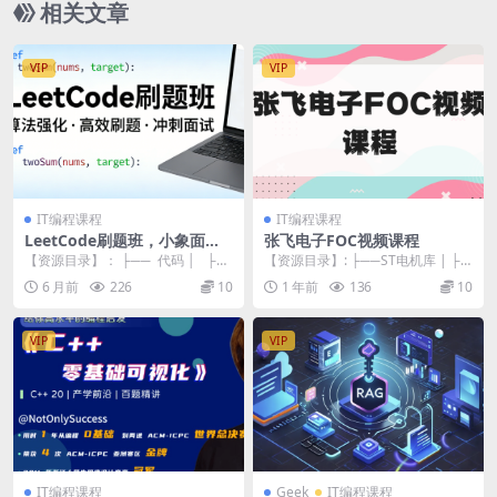
相关文章
VIP
VIP
IT编程课程
IT编程课程
LeetCode刷题班，小象面试
张飞电子FOC视频课程
算法与数据结构提升教程 价值
【资源目录】： ├── 代码 │ ├─
【资源目录】: ├──ST电机库 | ├─
999元
─ 第二课_栈、队列、堆.rar ...
─STM32G4入门与电机控制实战-
6 月前
226
10
1 年前
136
10
基...
VIP
VIP
IT编程课程
Geek
IT编程课程