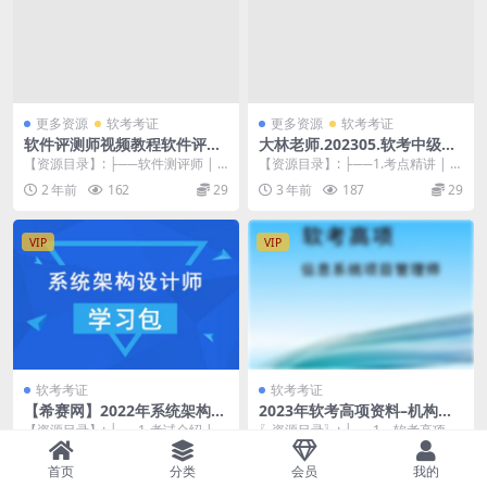
更多资源
软考考证
更多资源
软考考证
软件评测师视频教程软件评测
大林老师.202305.软考中级网
师精讲班视频课程+真题
络工程师
【资源目录】: ├──软件测评师 | ├
【资源目录】: ├──1.考点精讲 |
──(A060)软件评测师教程 全国计
├──课件 | | ├──第...
2 年前
162
29
3 年前
187
29
算...
VIP
VIP
软考考证
软考考证
【希赛网】2022年系统架构设
2023年软考高项资料–机构版
计师 + 架构冲刺班
本
【资源目录】: ├──1-考试介绍 | ├
〖资源目录〗: ├──1、软考高项课
──1.1考试介绍-01.mp4 41...
程大纲 | └──信息系统项目管理师
3 年前
232
15
3 年前
219
15
（软考高...
首页
分类
会员
我的