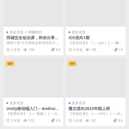
更多资源
网赚教程
更多资源
同城交友创业课，和你分享如
iOS逆向1期
何在你的城市，进行一场同城
课程介绍 今天我将这套系统的方
【资源目录】: ├──ipa | ├──嘟嘟
交友创业
法，总结为一套课程， 和你分享，
牛 4.41.ipa 58.67M ...
2 年前
194
9.9
3 年前
196
19
如何在你的城市，进...
VIP
VIP
更多资源
更多资源
Unity移动端入门 – Android
微尘逆向2023年线上班
那些事
【资源目录】: ├──视频 | ├──00
【资源目录】: ├──代码 | ├──di1
1-课程简介与学前必读.mp4 11....
6天代码.rar 93.14M | ...
3 年前
133
9.9
2 年前
291
9.9