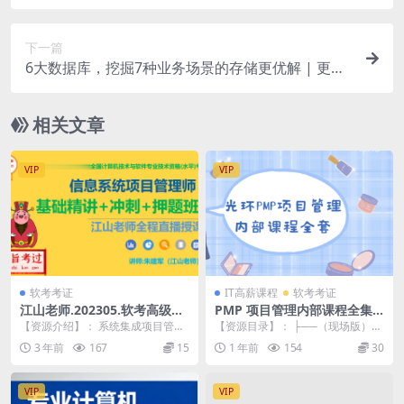
下一篇
6大数据库，挖掘7种业务场景的存储更优解 | 更新
完结
相关文章
VIP
VIP
软考考证
IT高薪课程
软考考证
江山老师.202305.软考高级信
PMP 项目管理内部课程全集|
息系统项目管理
价值8000元
【资源介绍】： 系统集成项目管理
【资源目录】： ├──（现场版）全
工程师是信息产业部和人事部举办
套最新！光环PMP内部视频 | ├──
3 年前
167
15
1 年前
154
30
的软考中新增的一门...
001-...
VIP
VIP