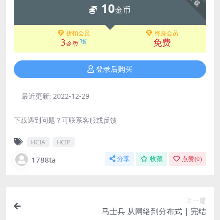
下载
10
金币
折扣会员
终身会员
3
免费
3折
金币
登录后购买
最近更新:
2022-12-29
下载遇到问题？可联系客服或反馈
HCIA
HCIP
1788ta
分享
收藏
点赞(
0
)
上一篇
马士兵 从网络到分布式 | 完结