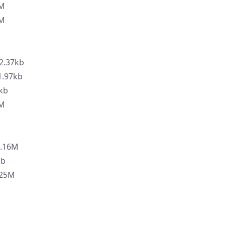
M
M
.37kb
.97kb
kb
M
.16M
kb
25M