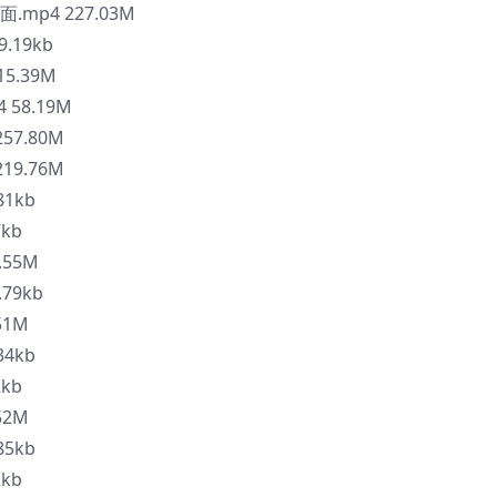
mp4 227.03M
.19kb
5.39M
58.19M
57.80M
19.76M
81kb
kb
.55M
79kb
51M
34kb
kb
52M
85kb
kb