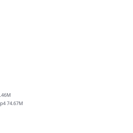
.46M
 74.67M