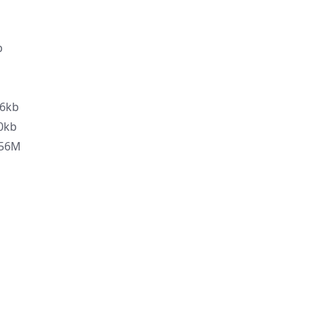
b
b
6kb
0kb
56M