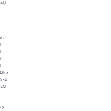
94M
kb
M
M
M
M
82kb
8kb
92M
kb