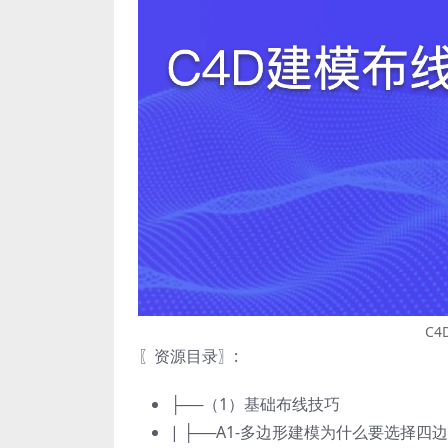
C
〖资源目录〗:
├──（1）基础布线技巧
| ├──A1-多边形建模为什么要选择四边面.c